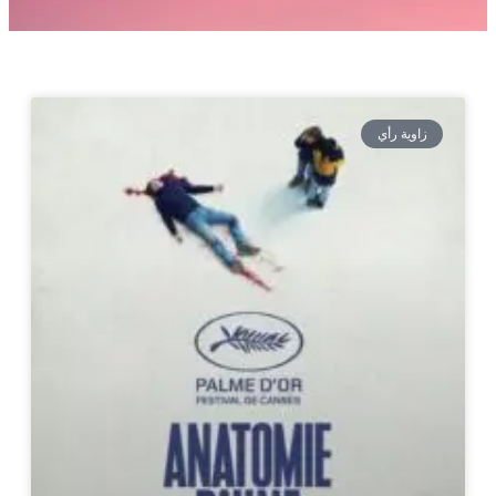
زاوية رأي