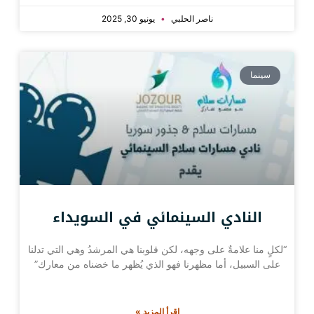
ناصر الحلبي
يونيو 30, 2025
سينما
النادي السينمائي في السويداء
“لكلٍ منا علامةٌ على وجهه، لكن قلوبنا هي المرشدُ وهي التي تدلنا
على السبيل، أما مظهرنا فهو الذي يُظهر ما خضناه من معارك”
اقرأ المزيد »