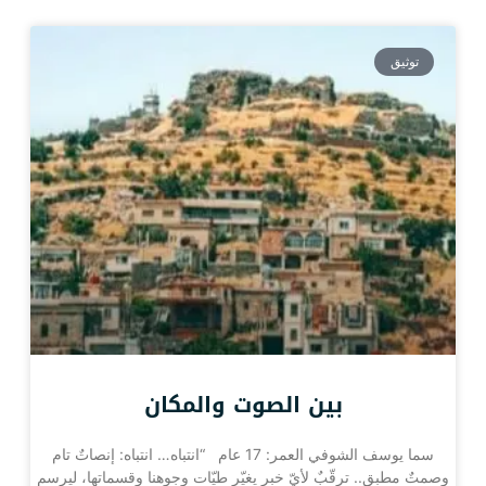
توثيق
بين الصوت والمكان
سما يوسف الشوفي العمر: 17 عام “انتباه… انتباه: إنصاتٌ تام
وصمتٌ مطبق.. ترقّبٌ لأيّ خبرٍ يغيّر طيّات وجوهنا وقسماتها، ليرسم