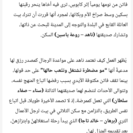
فاتن من نومها يومياً إثر كابوسٍ، ترى فيه أخاها ينحر رقبتها
بسكين وسط صراخ الأم وبكائها، لمجرد أنها قررت أن تترك بيت
العائلة القابع في البلدة والتوجه إلى المدينة للبحث عن ذاتها،
وتشارك صديقتها
(ناهد – روعة ياسين)
السكن.
يُظهر العمل كيف تعتمد ناهد على مواعدة الرجال كمصدر رزق لها
مدعيةً أنها
“مو مضطرة تشتغل وتتّعب حالها”
على حد قولها،
بينما تقف فاتن مكتوفة الأيدي بسبب رفضها اتباع المنهج نفسه،
وتتوالى الأحداث لتنضم لهما صديقتهما الثالثة
(سناء – صفاء
سلطان)
التي تعمل كممرضة، إذ لا تصمد الأخيرة طويلا، قبل اتباع
نفس الطريق، بالتزامن مع سكن الثلاثي في بيت لرجل الأعمال
الثري
(برهان – خالد تاجا)
الذي يبدأ رحلة استغلالهنَّ وابتزازهنَّ،
بعد تقديمه المنزل لهنَّ.