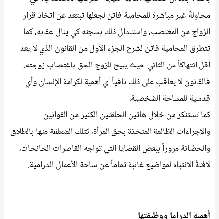
محاولةً غير مباشرة للمحامية فاتن لجعلها تبتعد عن اتخاذ قرار
الزواج من المغتصب، واستبدال ذلك بسجنه كي ينال عقابه، كما
تتطرق المحامية فاتن لشرح الجزء الأول من القانون الذي لا يعد
أقل انتهاكاً من الثاني حيث يبيح للزوج الحق باغتصاب زوجته،
فالقانون لا يعاقب على ذلك نافياً أي أهمية لكرامة الإنسان وأي
قدسية للمساحة الشخصية.
كما تستنكر من خلال هاتين الحلقتين الكثير من القوانين
والإجراءات الظالمة المتخذة بحق المرأة، كتلك المتعلقة منها بالطلاق
والحضانة مروراً ببعض القضايا التي تواجه القاصرات الجانحات،
لافتةً الانتباه لمواضيع غائبة تماماً عن ساحة الأعمال الدرامية.
أهمية الدراما ووظيفتها