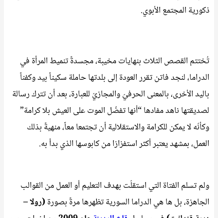
ذكورية المجتمع الأبوي.
تُختتم القصص الثلاث بنهايات مخيبة، مجسدةً تنميط المرأة في
الدراما، لنجد فاتن تقرر العودة إلى بلدتها حاملة سكيناً بيد وكفناً
باليد الأخرى، بالمعنى الحرفيّ والمجازيّ للعبارة، بعد أن تترك رسالة
لصديقتها ناهد مفادها “أنها تفضّل الموت على العيش بلا كرامة”
وكأنّه لا يمكن للكرامة والاستقلالية أن تجتمعا معاً، منهيةً بذلك
العمل، بمشهد يعتبر أكثر استفزازا من كابوسها الذي بدأ به.
ولم تسلم الفتاة التي استقلّت بهدف التعليم أو العمل من القوالب
الجاهزة، بل ها هي الدراما السورية تظهرها مرةً بصورة
(رولا –