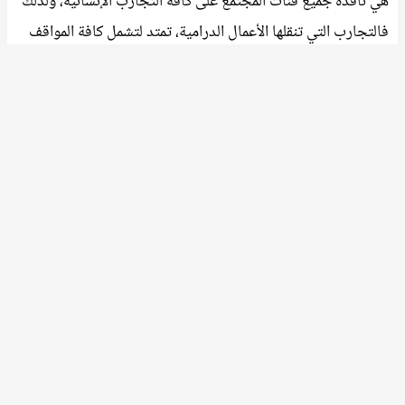
هي نافذة جميع فئات المجتمع على كافة التجارب الإنسانية، ولذلك
فالتجارب التي تنقلها الأعمال الدرامية، تمتد لتشمل كافة المواقف
والحالات التي قد يمر بها أي انسان عامة وأي أنثى خاصةً، لذا من
واجبها أن تعكس صورة شاملة غير مشوهة عنها، ولا يجوز أن تنقل
الحدث من زاوية واحدة فقط، خاصة لهؤلاء الذين ينفتحون على
بعض هذه التجارب من خلال الشاشة الصغيرة فقط.
وهنا لابد أن نتساءل: ألم يحنِ الوقت كي يبدأ صناع الفن والدراما
بتوجيه البوصلة النقدية لأعمالهم وتأدية رسالة الفن الملقاة على
عاتقهم؟
ألا يحق لنا أن نطالب صناع الدراما بأخذ دورهم بكسر ذهنية
التنميط ومقاربة قضايا المرأة بقدرٍ من المسؤولية، أم أنَّ الكلمة
الفصل ستبقى لشركات الإنتاج وحدها؟