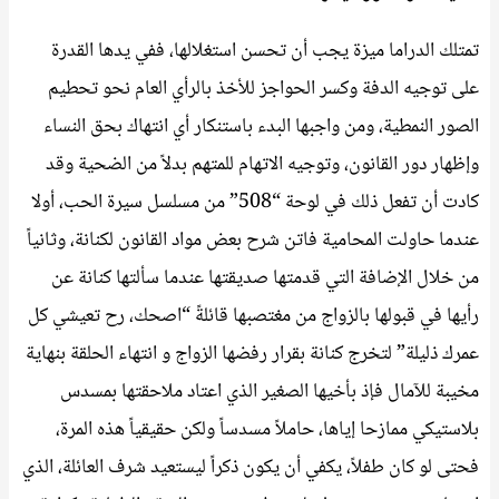
تمتلك الدراما ميزة يجب أن تحسن استغلالها، ففي يدها القدرة
على توجيه الدفة وكسر الحواجز للأخذ بالرأي العام نحو تحطيم
الصور النمطية، ومن واجبها البدء باستنكار أي انتهاك بحق النساء
وإظهار دور القانون، وتوجيه الاتهام للمتهم بدلاً من الضحية وقد
كادت أن تفعل ذلك في لوحة “508” من مسلسل سيرة الحب، أولا
عندما حاولت المحامية فاتن شرح بعض مواد القانون لكنانة، وثانياً
من خلال الإضافة التي قدمتها صديقتها عندما سألتها كنانة عن
رأيها في قبولها بالزواج من مغتصبها قائلةً “اصحك، رح تعيشي كل
عمرك ذليلة” لتخرج كنانة بقرار رفضها الزواج و انتهاء الحلقة بنهاية
مخيبة للآمال فإذ بأخيها الصغير الذي اعتاد ملاحقتها بمسدس
بلاستيكي ممازحا إياها، حاملاً مسدساً ولكن حقيقياً هذه المرة،
فحتى لو كان طفلاً، يكفي أن يكون ذكراً ليستعيد شرف العائلة، الذي