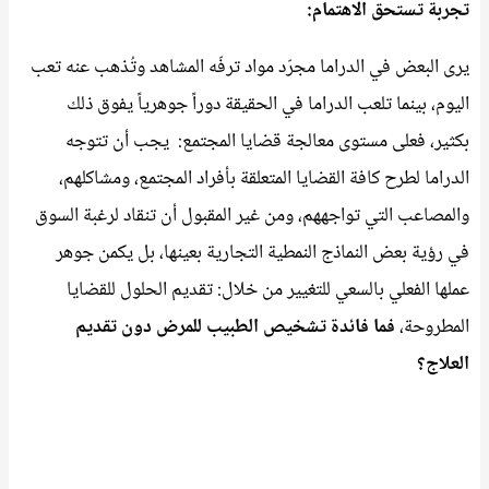
تجربة تستحق الاهتمام:
يرى البعض في الدراما مجرّد مواد ترفّه المشاهد وتُذهب عنه تعب
اليوم، بينما تلعب الدراما في الحقيقة دوراً جوهرياً يفوق ذلك
بكثير، فعلى مستوى معالجة قضايا المجتمع: يجب أن تتوجه
الدراما لطرح كافة القضايا المتعلقة بأفراد المجتمع، ومشاكلهم،
والمصاعب التي تواجههم، ومن غير المقبول أن تنقاد لرغبة السوق
في رؤية بعض النماذج النمطية التجارية بعينها، بل يكمن جوهر
عملها الفعلي بالسعي للتغيير من خلال: تقديم الحلول للقضايا
المطروحة،
فما فائدة تشخيص الطبيب للمرض دون تقديم
العلاج؟