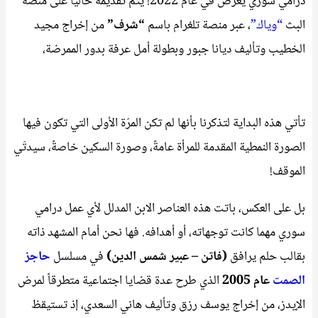
درامي سوري يعرض في عام 2022! يتم تقديمه حاليا على منصة
البث
“وياك”
، عبر منصة تلغرام باسم
“شرف”
من إخراج مجيد
الخطيب وتأليف ديانا جبور وبطولة أمل عرفة بدور الممرضة،
تأتي هذه البداية لتذكرنا بأنها لم تكن المرّة الأولى التي تكون فيها
الصورة النمطية المقدمة للمرأة عامةً، وصورة السكين خاصةً، سيدتَي
الموقف!
بل على العكس، باتت هذه العناصر الابن المدلل لأي عمل درامي
سوري مهما كانت توجهاته، أو أهدافه. فها نحن أمام المشهد ذاته
بقالب حلم يرافق
(فاتن – عبير شمس الدين)
في مسلسل
حاجز
الصمت
عام 2005
الذي طرح عدة قضايا اجتماعية متطرقاً لمرض
الإيدز، من إخراج يوسف رزق وتأليف هاني السعدي، إذ تستيقظ