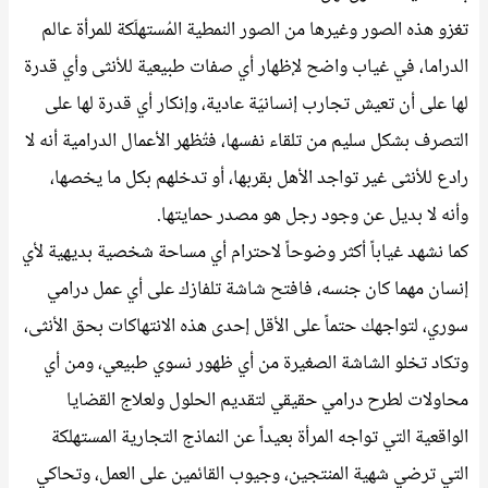
تغزو هذه الصور وغيرها من الصور النمطية المُستهلَكة للمرأة عالم
الدراما، في غياب واضح لإظهار أي صفات طبيعية للأنثى وأي قدرة
لها على أن تعيش تجارب إنسانيّة عادية، وإنكار أي قدرة لها على
التصرف بشكل سليم من تلقاء نفسها، فتُظهر الأعمال الدرامية أنه لا
رادع للأنثى غير تواجد الأهل بقربها، أو تدخلهم بكل ما يخصها،
وأنه لا بديل عن وجود رجل هو مصدر حمايتها.
كما نشهد غياباً أكثر وضوحاً لاحترام أي مساحة شخصية بديهية لأي
إنسان مهما كان جنسه، فافتح شاشة تلفازك على أي عمل درامي
سوري، لتواجهك حتماً على الأقل إحدى هذه الانتهاكات بحق الأنثى،
وتكاد تخلو الشاشة الصغيرة من أي ظهور نسوي طبيعي، ومن أي
محاولات لطرح درامي حقيقي لتقديم الحلول ولعلاج القضايا
الواقعية التي تواجه المرأة بعيداً عن النماذج التجارية المستهلكة
التي ترضي شهية المنتجين، وجيوب القائمين على العمل، وتحاكي