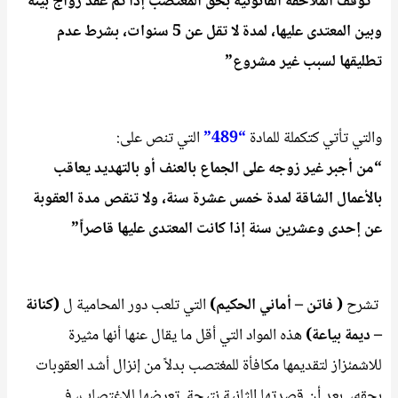
” توقف الملاحقة القانونية بحق المغتصب إذا تم عقد زواج بينه
وبين المعتدى عليها، لمدة لا تقل عن 5 سنوات، بشرط عدم
تطليقها لسبب غير مشروع”
والتي تأتي كتكملة للمادة
“489”
التي تنص على:
“من أجبر غير زوجه على الجماع بالعنف أو بالتهديد يعاقب
بالأعمال الشاقة لمدة خمس عشرة سنة، ولا تنقص مدة العقوبة
عن إحدى وعشرين سنة إذا كانت المعتدى عليها قاصراً”
تشرح
( فاتن – أماني الحكيم)
التي تلعب دور المحامية ل
(كنانة
– ديمة بياعة)
هذه المواد التي أقل ما يقال عنها أنها مثيرة
للاشمئزاز لتقديمها مكافأة للمغتصب بدلاً من إنزال أشد العقوبات
بحقه، بعد أن قصدتها الثانية نتيجة تعرضها للاغتصاب، في