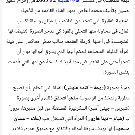
ديمة قندلفت)
في مسلسل
قاع المدينة
عام 2009
من إخراج سمير
حسين وتأليف محمد العاص، بدور الفتاة القادمة من الأحياء
الشعبية الفقيرة التي تتخذ من التلاعب بالشبّان، وسيلة لكسب
المال، في محاولة منها للتحلي بالقوة كي تدحر الصورة النقيضة لها
المتجسدة في أختها الأرملة المقدمة بقالب نمطي معاكس، على هيئة
المرأة الذليلة، المنصاعة لحكم أبيها الذي يسرق أموالها دون أن
تتجرأ حتى على الاعتراض، ممثلةً بذلك نسخةً عن أمها التي قُدمت
بنفس الصورة،
ومرةً بصورة
(روعة – كندة علوش)
الفتاة التي تحلم بأن تصبح
مطربة وتتخذ من الوصولية مذهباً لتحقق ذلك، وأُخرى بصورة
(شيرين – جيني آسبر) السكرتيرة المُستغَلّة من قبل مديرها، مروراً
ب
(هيام – دينا هارون)
المرأة التي تستغل حب
(علاء – غسان
مسعود)
لها بهدف سرقة أمواله بالاتفاق مع صديق عمره، فلا بد