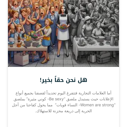
هل نحن حقاً بخير!
أما العلامات التجارية فتتفرغ اليوم تحديداً لقصفنا بجميع أنواع
الإعلانات حيث يستبدل ملصق “Be sexy- كوني مثيرة” بملصق
“Women are strong- النساء قويات” مما يحول كفاحنا من أجل
الحرية إلى ذريعة محزنة للاستهلاك.