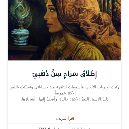
إِطْلَاْقُ سَرَاْحِ سِنٍّ ذَهَبِيّ
رتّبتُ أولوياتِ الألغاز، فأسقطتُ التافهةَ منْ حساباتِي وتشبّثتُ باللغزِ
الأكثرَ غموضاً.
ذلكَ الاسمُ، اللغزُ الأكبرُ: خالدة. وأضفْ إليها…أشجارَها.
اقرأ المزيد »
رغد خالد النابلسي
فبراير 8, 2024