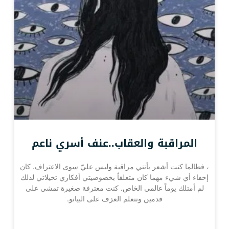
المراقبة والعقاب..عنف أسري ناعم
، فطالما كنت أشعر بأنني مراقبة وليس عليّ سوى الاعتراف. كان
إخفاء أي شيء مهما كان متعلقاً بخصوصيتي أفكاري تخيلاتي لذلك
لم أمتلك يوماً عالمي الخاص. كنت معترفة صغيرة تمشي على
قدمين وتتعلم العزف على البيانو.