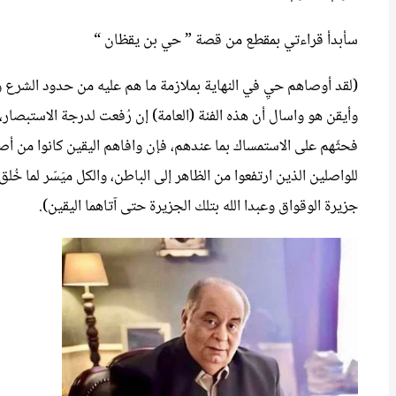
سأبدأ قراءتي بمقطع من قصة ” حي بن يقظان “
(لقد أوصاهم حيِ في النهاية بملازمة ما هم عليه من حدود الشرع وا
وأيقن هو واسال أن هذه الفئة (العامة) إن رُفعت لدرجة الاستبصار
فحثّهم على الاستمساك بما عندهم، فإن وافاهم اليقين كانوا من أ
للواصلين الذين ارتفعوا من الظاهر إلى الباطن، والكل ميَسّر لما خُ
جزيرة الوقواق وعبدا الله بتلك الجزيرة حتى آتاهما اليقين).