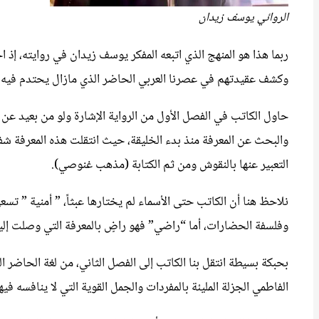
الروائي يوسف زيدان
ربما هذا هو المنهج الذي اتبعه المفكر يوسف زيدان في روايته، إذ
وكشف عقيدتهم في عصرنا العربي الحاضر الذي مازال يحتدم فيه الص
حاول الكاتب في الفصل الأول من الرواية الإشارة ولو من بعيد عن 
والبحث عن المعرفة منذ بدء الخليقة، حيث انتقلت هذه المعرفة شفه
التعبير عنها بالنقوش ومن ثم الكتابة (مذهب غنوصي).
نلاحظ هنا أن الكاتب حتى الأسماء لم يختارها عبثاً، ” أمنية ” تسع
وفلسفة الحضارات، أما “راضي” فهو راضٍ بالمعرفة التي وصلت إلي
بحبكة بسيطة انتقل بنا الكاتب إلى الفصل الثاني، من لغة الحاضر ا
الفاطمي الجزلة المليئة بالمفردات والجمل القوية التي لا ينافسه فيه