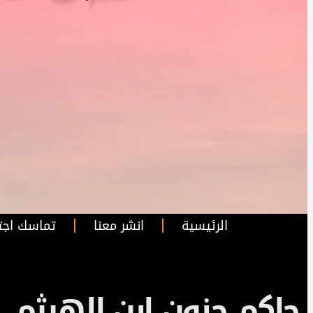
الرئيسية
انشر معنا
تماسك اجت
حاكِم جنون ابن الهيثم