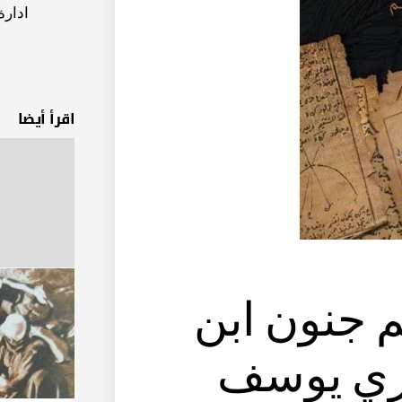
ادار
اقرأ أيضا
م جنون ابن
صري يوسف