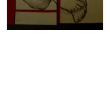
نبتدي منين الحكاية
على أمل أن لا تبقى تلك الحكايات مجرد تقرير يرسل للإدارة، وفي
أحسن الأحوال، مقالاً باسم مستعار .
اقرأ المزيد »
ريم حمزة
مارس 19, 2024