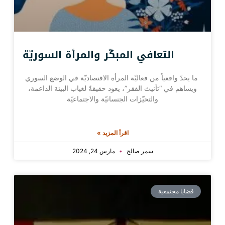
التعافي المبكّر والمرأة السوريّة
ما يحدّ واقعياً من فعاليّة المرأة الاقتصاديّة في الوضع السوري
ويساهم في “تأنيث الفقر”، يعود حقيقةً لغياب البيئة الداعمة،
والتحيّزات الجنسانيّة والاجتماعيّة
اقرأ المزيد »
سمر صالح
مارس 24, 2024
قضايا مجتمعية